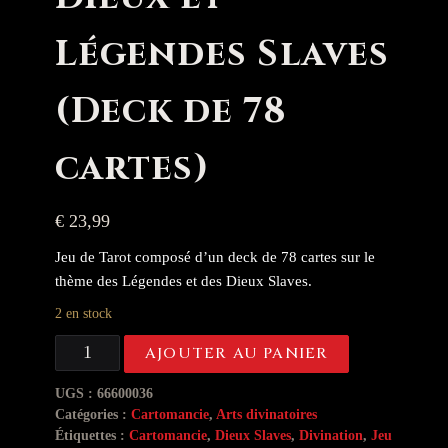
Légendes Slaves
(Deck de 78
cartes)
€
23,99
Jeu de Tarot composé d’un deck de 78 cartes sur le
thème des Légendes et des Dieux Slaves.
2 en stock
AJOUTER AU PANIER
UGS :
66600036
Catégories :
Cartomancie
,
Arts divinatoires
Étiquettes :
Cartomancie
,
Dieux Slaves
,
Divination
,
Jeu