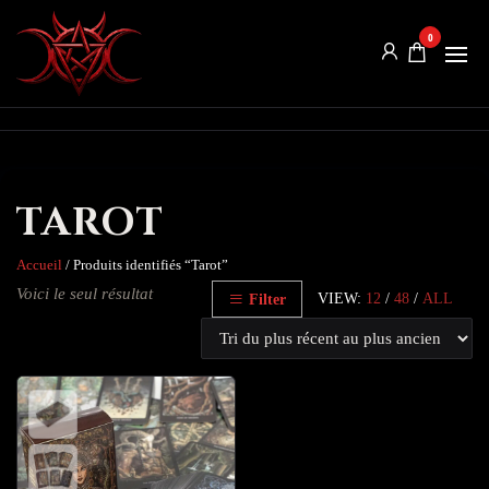
Dark
In the
0
darkness…
Rituals
TAROT
Accueil
/ Produits identifiés “Tarot”
Voici le seul résultat
VIEW:
12
/
48
/
ALL
Filter