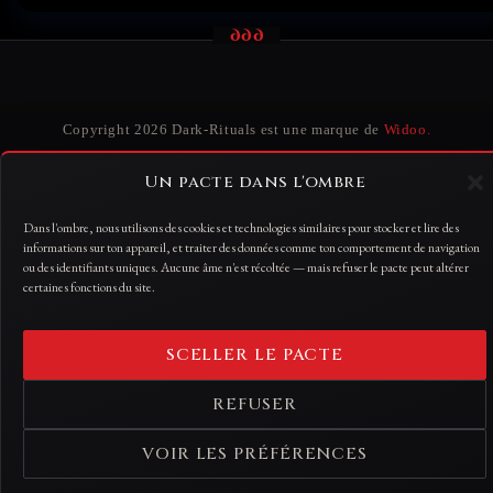
Copyright 2026 Dark-Rituals est une marque de
Widoo.
N° Entreprise : 0763.982.292
Un pacte dans l'ombre
N° TVA : BE0763982292
Dans l'ombre, nous utilisons des cookies et technologies similaires pour stocker et lire des
Régime particulier de franchise des petites entreprises
informations sur ton appareil, et traiter des données comme ton comportement de navigation
Exonéré de TVA
ou des identifiants uniques. Aucune âme n'est récoltée — mais refuser le pacte peut altérer
certaines fonctions du site.
GÉRER LES COOKIES
·
SCELLER LE PACTE
POLITIQUE DE CONFIDENTIALITÉ
·
REFUSER
CONDITIONS GÉNÉRALES
VOIR LES PRÉFÉRENCES